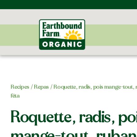
Recipes
/
Repas
/ Roquette, radis, pois mange-tout, 
féta
Roquette, radis, po
mange-tout, ruban