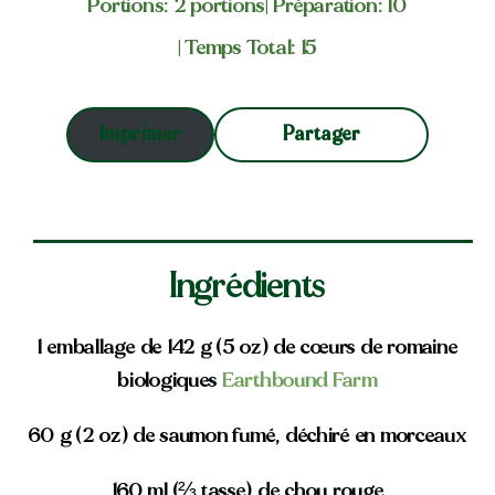
Portions: 2 portions
| Préparation: 10
| Temps Total: 15
Partager
Imprimer
Ingrédients
1 emballage de 142 g (5 oz) de cœurs de romaine
biologiques
Earthbound Farm
60 g (2 oz) de saumon fumé, déchiré en morceaux
160 ml (⅔ tasse) de chou rouge