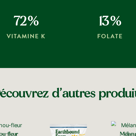
72%
13%
VITAMINE K
FOLATE
écouvrez d’autres produi
ou-fleur
Mélan