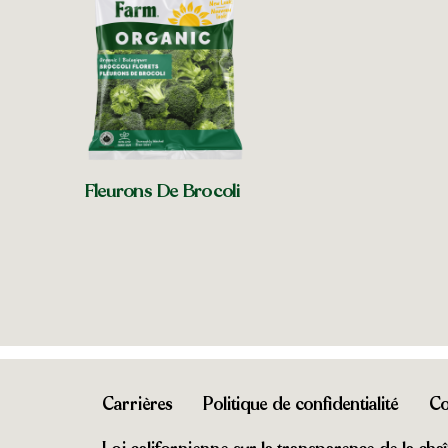
Magasins près de 
Fleurons De Brocoli
Magasins près de chez vous
Carrières
Politique de confidentialité
Co