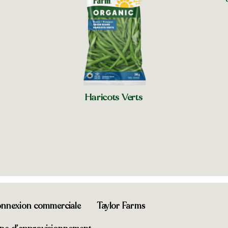
chez vous
Magasins
Haricots Verts
Magasins près de chez vous
nnexion commerciale
Taylor Farms