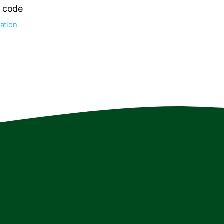
l code
ation