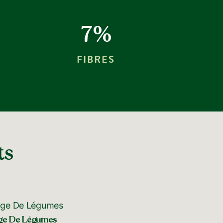
7%
FIBRES
ts
ge De Légumes