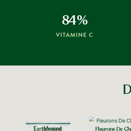
84%
VITAMINE C
D
Fleurons De Ch